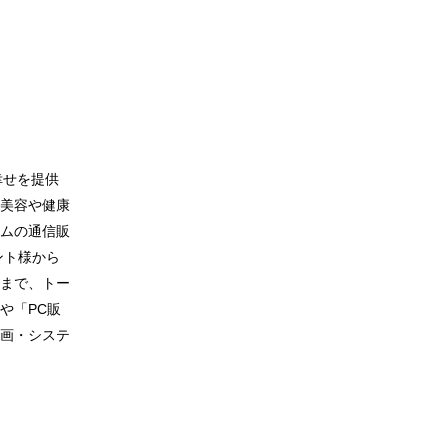
幸せを提供
美容や健康
ムの通信販
ント様から
まで、トー
や「PC販
画・システ